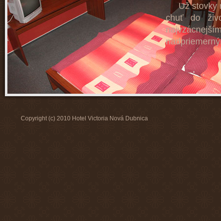
Už stovky ro
chuť do živ
najvzácnej
nadpriemerným
Copyright (c) 2010 Hotel Victoria Nová Dubnica