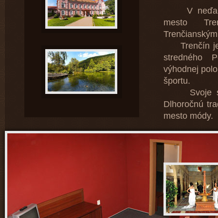
V neďaleko
mesto Tre
Trenčianským
Trenčín je 
stredného P
výhodnej polo
športu.
Svoje sídla
Dlhoročnú tra
mesto módy.