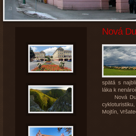
Nová Dub
spätá s najbl
láka k nenáro
Nová Dubnica
cykloturistik
Mojtín, Vršat